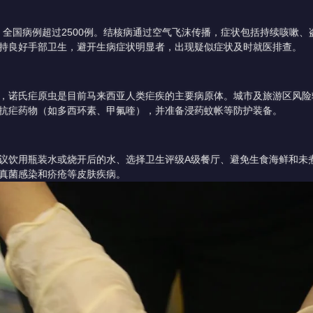
群，全国病例超过2500例。结核病通过空气飞沫传播，症状包括持续咳嗽
持良好手部卫生，避开生病症状明显者，出现疑似症状及时就医排查。
，诺氏疟原虫是目前马来西亚人类疟疾的主要病原体。城市及旅游区风险
抗疟药物（如多西环素、甲氟喹），并准备浸药蚊帐等防护装备。
议饮用瓶装水或烧开后的水、选择卫生评级A级餐厅、避免生食海鲜和未
真菌感染和疥疮等皮肤疾病。