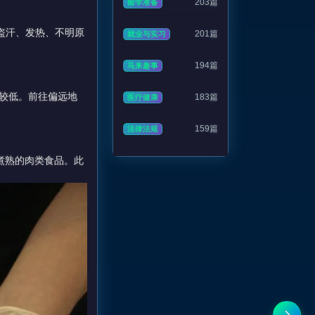
203篇
留学准备
、盗汗、发热、不明原
201篇
就业与实习
194篇
马来趣事
较低。前往偏远地
183篇
医疗健康
159篇
法律法规
煮熟的肉类食品。此