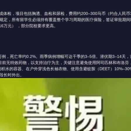
检，项目包括胸透、血检和尿检，费用约200–300马币（约合人民币33
规定，所有留学生必须持有覆盖整个学习周期的医疗保险，签证审批期间
16万元） ，部分院校要求更高。
例，死亡率约0.2%。雨季病例增幅可达干季的3–5倍。潜伏期3–14天
。目前无特效药物，以支持治疗为主，关键注意避免使用阿司匹林和布洛芬，
积水的容器、在户外穿浅色长袖衣物、使用含避蚊胺（DEET）10%–3
段长时外出。