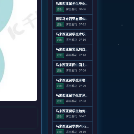
马来西亚留学生毕业消签全攻略（2026年版）
原创
雾里看花
08-06
留学马来西亚有哪些弊端
原创
雾里看花
07-22
马来西亚留学生求职：不同类型企业的差异化应对策略
原创
雾里看花
07-16
马来西亚最常见的自然灾害解析
原创
雾里看花
07-13
马来西亚寄回中国主流快递公司对比
原创
雾里看花
07-09
马来西亚留学生有哪些核心保障项目
原创
雾里看花
07-06
马来西亚留学生常见诈骗类型及作案手法
原创
雾里看花
07-03
马来西亚留学生如何降低留学焦虑
原创
雾里看花
06-22
马来西亚留学的Vlog之旅与知识探索
原创
雾里看花
06-16