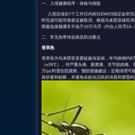
一、入境健康程序：体检与保险
入境后须在7个工作日内前往EMGS指定诊所完成体
时完成可能导致签证被取消。根据马来西亚移民局
障最低保额通常不低于10万马币（约合人民币15–
二、常见热带传染病及防治要点
登革热
登革热为马来西亚首要蚊媒传染病，年均病例约8万
（≥39℃），伴严重头痛、眼窝痛、关节肌肉痛
万/μL时需住院观察。预防措施建议：定期清理可能
装纱窗和蚊帐，并避免在蚊虫活跃的清晨和黄昏时