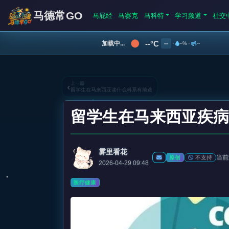
马德常GO
马屁经
马赛克
马科特
学习频道
社交
--°C
加载中...
--
·
--%
·
--
上一篇
‹
留学生在马来西亚读什么科系有前途
留学生在马来西亚疾
雾里看花
当前
不支持
原创
2026-04-29 09:48
医疗健康