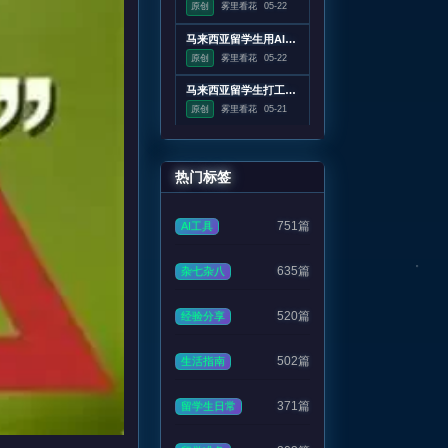
原创
雾里看花
05-22
马来西亚留学生用AI写作业合理吗？
原创
雾里看花
05-22
马来西亚留学生打工严格禁止的岗位有哪些？
原创
雾里看花
05-21
热门标签
751篇
AI工具
635篇
杂七杂八
520篇
经验分享
502篇
生活指南
371篇
留学生日常