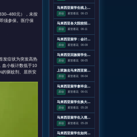
马来西亚留学生线上面试技巧
0–480元），未按
原创
雾里看花
06-15
即须参保。医疗保
马来西亚各大院校招生周期详解
原创
雾里看花
06-11
马来西亚留学：会计知识深度与职业前景的完美结合
原创
雾里看花
06-09
马来西亚回族留学生头巾佩戴场合与禁忌须知
，首发症状为突发高热
原创
雾里看花
06-05
血小板计数低于10
上班族去马来西亚留学指南：从规划到落地的实战手册
0%的驱蚊剂、居所安
原创
雾里看花
06-04
马来西亚留学拿毕业证全攻略：从结课到认证的时间线详解
原创
雾里看花
06-01
马来西亚留学生换大马驾照攻略
原创
雾里看花
05-28
马来西亚留学生入境行李丢失或损坏应该怎么处理？
原创
雾里看花
05-28
马来西亚留学生如何选择适合自己的社团