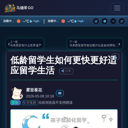
马德常GO
|
--°C
--°C
加载中...
加载中...
--%
--
--%
--
上一篇
下一篇
‹
›
马来西亚有什么世界遗产
马来西亚留学签证图片以及如何辨别真伪
低龄留学生如何更快更好适
应留学生活
分享
雾里看花
2026-05-08 10:18
当前浏览器不支持朗读
不支持
原创