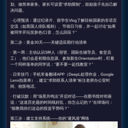
划、做简单家务。家长可设置“求助限制”，鼓励孩子先自己解
决问题。
· 心理预演：通过纪录片、留学生Vlog了解目标国家的非语言
交流（如英国人排队规则）、节假日习俗，并一起讨论“如果
被同学开玩笑肤色/口音，怎么回应？”
第二步：黄金30天——关键适应期行动清单
· 第一周：主动认识3种人（宿管、国际生辅导员、食堂员
工），他们会是初期信息源。参加新生Orientation时，盯着
一个同样落单的同学说：“要不要一起找教室？”
· 日常技巧：手机常备翻译APP（DeepL处理作业，Google
Lens拍菜单），建立“求助联系人清单”标注老师办公室时
间、校医电话。
· 打破沉默：用“场景共鸣法”开启对话——在图书馆对邻座
说：“这道历史题的时间线好乱，你怎么记的？”在球场问：
“能教我你们这边的投篮手势吗？”
第三步：建立支持系统——你的“避风港”网络