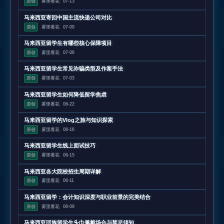
原创
雾里看花
07-13
马来西亚寄回中国主流快递公司对比
原创
雾里看花
07-09
马来西亚留学生有哪些核心保障项目
原创
雾里看花
07-06
马来西亚留学生常见诈骗类型及作案手法
原创
雾里看花
07-03
马来西亚留学生如何降低留学焦虑
原创
雾里看花
06-22
马来西亚留学的Vlog之旅与知识探索
原创
雾里看花
06-16
马来西亚留学生线上面试技巧
原创
雾里看花
06-15
马来西亚各大院校招生周期详解
原创
雾里看花
06-11
马来西亚留学：会计知识深度与职业前景的完美结合
原创
雾里看花
06-09
马来西亚回族留学生头巾佩戴场合与禁忌须知