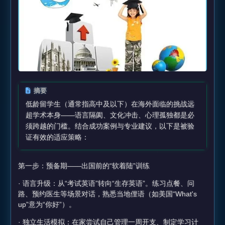
摘要
低龄留学生（通常指高中及以下）在海外面临的挑战远
超学术本身——语言隔阂、文化冲击、心理孤独都是必
须跨越的门槛。结合成功案例与专业建议，以下是被验
证有效的适应策略：
第一步：预备期——出国前的“软着陆”训练
· 语言升级：从“考试英语”转向“生存英语”。练习点餐、问
路、预约医生等场景对话，熟悉当地俚语（如美国“What's
up”意为“你好”）。
· 独立生活模拟：在家尝试自己管理一周开支、制定学习计