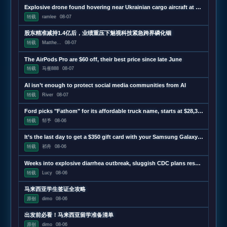
Explosive drone found hovering near Ukrainian cargo aircraft at German airport
转载
ramlee
08-07
股东精准减持1.4亿后，业绩重压下魅视科技紧急跨界磷化铟
转载
Matthe...
08-07
The AirPods Pro are $60 off, their best price since late June
转载
马雀888
08-07
AI isn’t enough to protect social media communities from AI
转载
River
08-07
Ford picks "Fathom" for its affordable truck name, starts at $28,350
转载
邹予
08-06
It’s the last day to get a $350 gift card with your Samsung Galaxy Z Fold 8 preorder
转载
祁舟
08-06
Weeks into explosive diarrhea outbreak, sluggish CDC plans response team
转载
Lucy
08-06
马来西亚学生签证全攻略
原创
dimo
08-06
出发前必看！马来西亚留学准备清单
原创
dimo
08-06