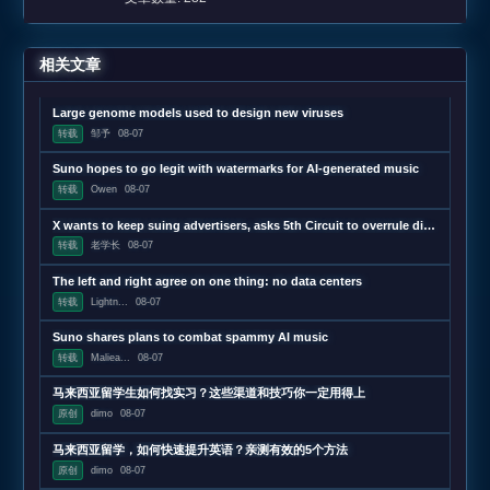
相关文章
Large genome models used to design new viruses
转载
邹予
08-07
Suno hopes to go legit with watermarks for AI-generated music
转载
Owen
08-07
X wants to keep suing advertisers, asks 5th Circuit to overrule district judge
转载
老学长
08-07
The left and right agree on one thing: no data centers
转载
Lightn...
08-07
Suno shares plans to combat spammy AI music
转载
Maliea...
08-07
马来西亚留学生如何找实习？这些渠道和技巧你一定用得上
原创
dimo
08-07
马来西亚留学，如何快速提升英语？亲测有效的5个方法
原创
dimo
08-07