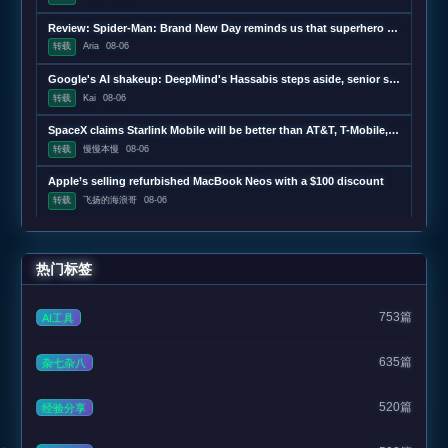
Review: Spider-Man: Brand New Day reminds us that superhero movies can be good
转载
Aria
08-06
Google's AI shakeup: DeepMind's Hassabis steps aside, senior scientists depart
转载
Kai
08-06
SpaceX claims Starlink Mobile will be better than AT&T, T-Mobile, and Verizon
转载
慢慢本慢
08-06
Apple’s selling refurbished MacBook Neos with a $100 discount
转载
飞扬的海浪哥
08-06
热门标签
753篇
AI工具
635篇
杂七杂八
520篇
经验分享