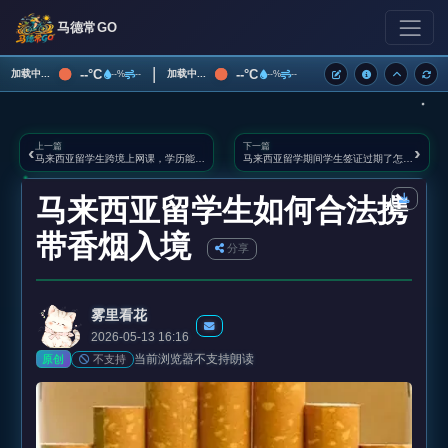
马德常GO
|
--°C
--°C
加载中...
加载中...
--%
--
--%
--
上一篇
下一篇
‹
›
马来西亚留学生跨境上网课，学历能否认证？
马来西亚留学期间学生签证过期了怎么处理？
马来西亚留学生如何合法携
带香烟入境
分享
雾里看花
2026-05-13 16:16
当前浏览器不支持朗读
不支持
原创