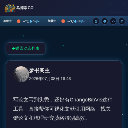
马德常GO
|
--°C
--°C
加载中...
加载中...
--%
--
--%
--
返回动态列表
梦书阁主
2026年07月08日 16:46
写论文写到头秃，还好有ChangoBibVis这种
工具，直接帮你可视化文献引用网络，找关
键论文和梳理研究脉络特别高效。