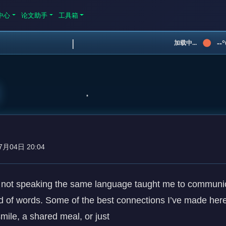
中心
论文助手
工具箱
|
--
加载中...
7月04日 20:04
w not speaking the same language taught me to communic
d of words. Some of the best connections I’ve made here
ile, a shared meal, or just 