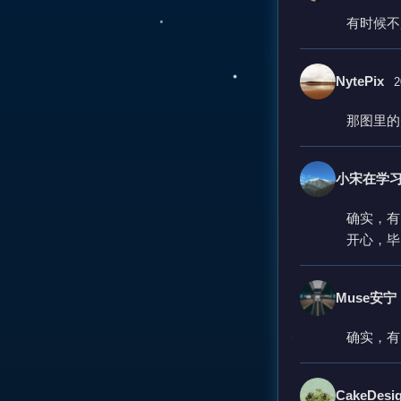
有时候不
NytePix
2
那图里的
小宋在学
确实，有
开心，毕
Muse安宁
确实，有
CakeDesi