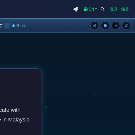
CN
登录
注册
°C
--
·
--%
·
--
ate with 
 in Malaysia 