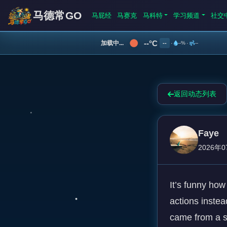
马德常GO
马屁经
马赛克
马科特
学习频道
社交
--°C
加载中...
--
·
--%
·
--
返回动态列表
Faye
2026年0
It’s funny ho
actions instea
came from a sm