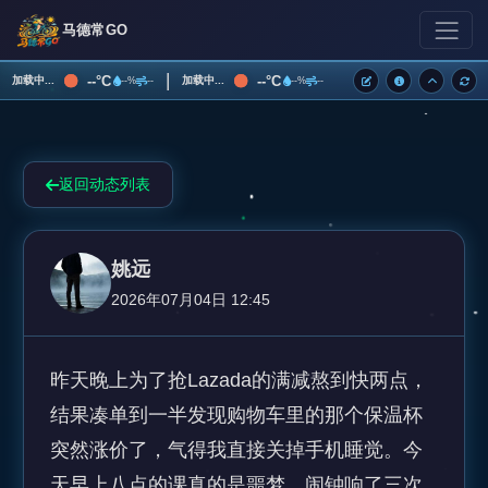
马德常GO
|
--°C
--°C
加载中...
加载中...
--%
--
--%
--
返回动态列表
姚远
2026年07月04日 12:45
昨天晚上为了抢Lazada的满减熬到快两点，
结果凑单到一半发现购物车里的那个保温杯
突然涨价了，气得我直接关掉手机睡觉。今
天早上八点的课真的是噩梦，闹钟响了三次