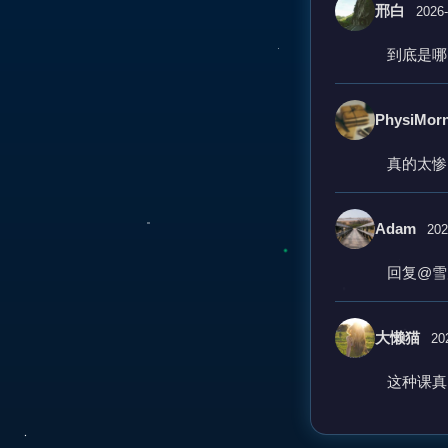
邢白
2026-
到底是哪
PhysiMor
真的太惨
Adam
202
回复@雪
大懒猫
20
这种课真