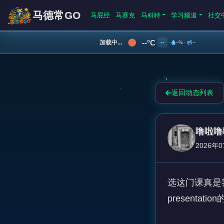
马德常GO
马屁经
马赛克
马科特
学习频道
社交
--°C
加载中...
--
·
--%
·
--
返回动态列表
噜啦噜
2026年0
选这门课真是我
presentati