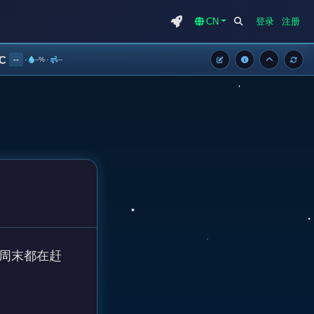
CN
登录
注册
°C
--
·
--%
·
--
连周末都在赶