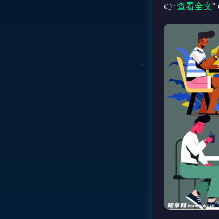
👉 
查看全文
"