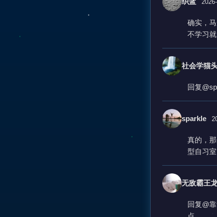
织蓝
2026-
确实，马
不学习就
社会学猫
回复@s
sparkle
2
真的，那
型自习室
无敌霸王
回复@靠
点。