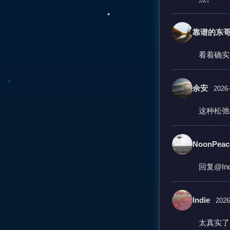
靠谱的东
看着确实
余安
2026-
这种松弛
NoonPeac
回复@I
Indie
2026
太真实了