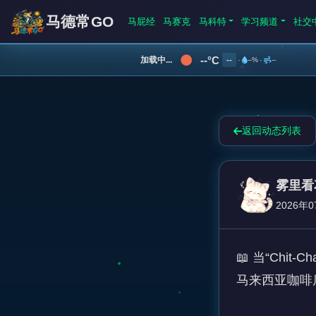
马德常GO
马屁经
马赛克
马科特
学习频道
社交
--°C
加载中...
--
·
--%
·
--
返回动态列表
雾里看
2026年0
📖 当“Chit-C
马来西亚咖啡店