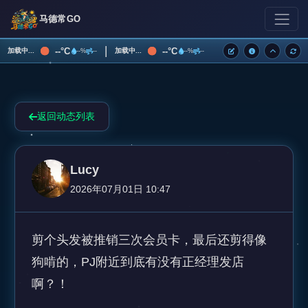
马德常GO
|
--°C
--°C
加载中...
加载中...
--%
--
--%
--
返回动态列表
Lucy
2026年07月01日 10:47
剪个头发被推销三次会员卡，最后还剪得像
狗啃的，PJ附近到底有没有正经理发店
啊？！
