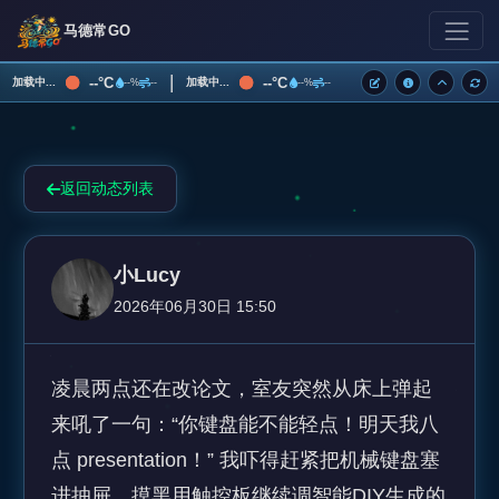
马德常GO
|
--°C
--°C
加载中...
加载中...
--%
--
--%
--
返回动态列表
小Lucy
2026年06月30日 15:50
凌晨两点还在改论文，室友突然从床上弹起
来吼了一句：“你键盘能不能轻点！明天我八
点 presentation！” 我吓得赶紧把机械键盘塞
进抽屉，摸黑用触控板继续调智能DIY生成的