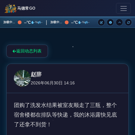
马德常GO
|
--°C
--°C
加载中...
加载中...
--%
--
--%
--
返回动态列表
赵辞
2026年06月30日 14:16
团购了洗发水结果被室友顺走了三瓶，整个
宿舍楼都在排队等快递，我的沐浴露快见底
了还拿不到货！
