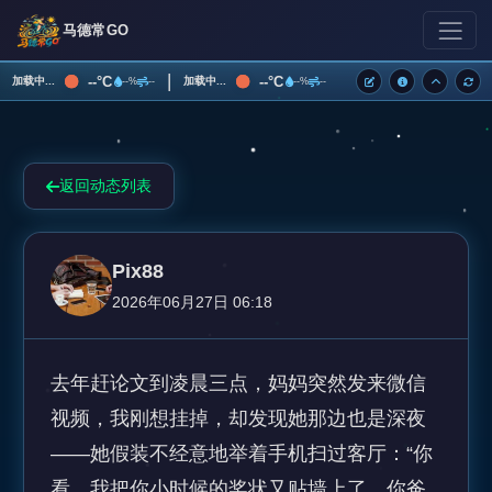
马德常GO
|
--°C
--°C
加载中...
加载中...
--%
--
--%
--
返回动态列表
Pix88
2026年06月27日 06:18
去年赶论文到凌晨三点，妈妈突然发来微信
视频，我刚想挂掉，却发现她那边也是深夜
——她假装不经意地举着手机扫过客厅：“你
看，我把你小时候的奖状又贴墙上了，你爸