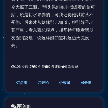
今天擦了三遍。”镜头晃到她手指缠着的创可
贴，说是切水果弄的，可我记得她以前从不
受伤。后来才从妹妹那儿知道，她那阵子老
花严重，看东西总模糊，却坚持每晚看我朋
友圈到凌晨，说这样能知道我这边天亮没
亮。
106 次阅读
0 个赞
0 条评论
0 次收藏
点赞
评论
收藏
分享
评论
(0)