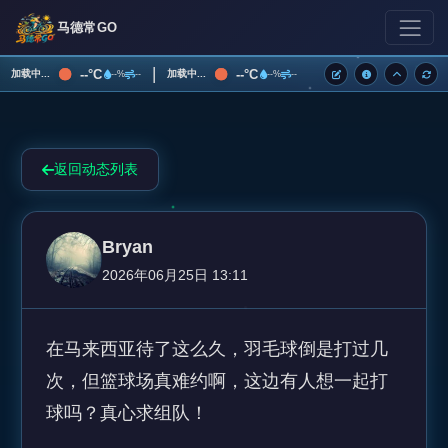
马德常GO
|
--°C
--°C
加载中...
加载中...
--%
--
--%
--
返回动态列表
Bryan
2026年06月25日 13:11
在马来西亚待了这么久，羽毛球倒是打过几
次，但篮球场真难约啊，这边有人想一起打
球吗？真心求组队！