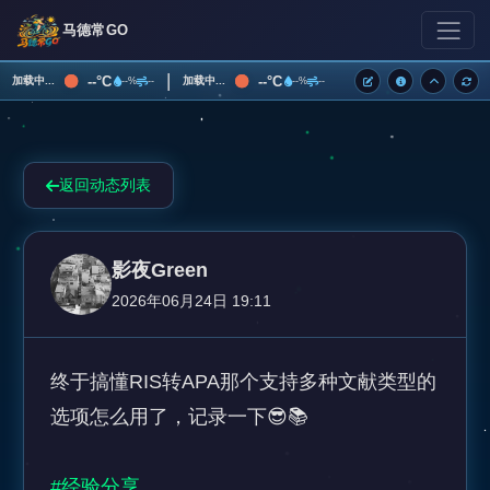
马德常GO
|
--°C
--°C
加载中...
加载中...
--%
--
--%
--
返回动态列表
影夜Green
2026年06月24日 19:11
终于搞懂RIS转APA那个支持多种文献类型的
选项怎么用了，记录一下😎📚

#经验分享