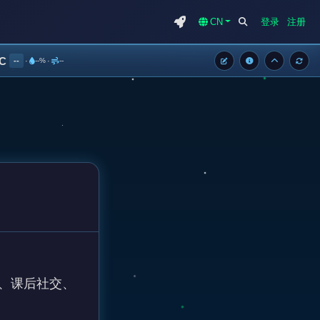
CN
登录
注册
°C
--
·
--%
·
--
、课后社交、