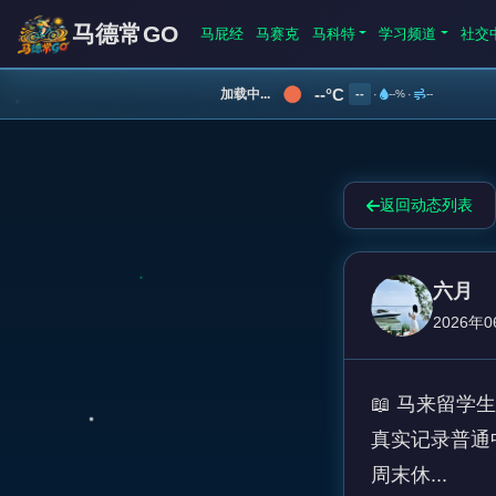
马德常GO
马屁经
马赛克
马科特
学习频道
社交
--°C
加载中...
--
·
--%
·
--
返回动态列表
六月
2026年0
📖 马来留学
真实记录普通
周末休... 
