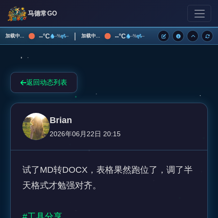
马德常GO
|
--°C
--°C
加载中...
加载中...
--%
--
--%
--
返回动态列表
Brian
2026年06月22日 20:15
试了MD转DOCX，表格果然跑位了，调了半
天格式才勉强对齐。

#工具分享