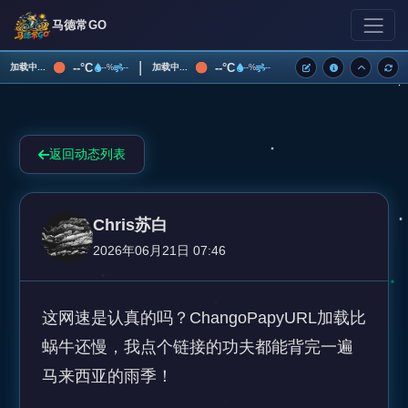
马德常GO
|
--°C
--°C
加载中...
加载中...
--%
--
--%
--
返回动态列表
Chris苏白
2026年06月21日 07:46
这网速是认真的吗？ChangoPapyURL加载比
蜗牛还慢，我点个链接的功夫都能背完一遍
马来西亚的雨季！
