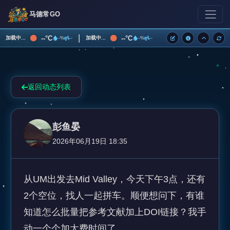
马德常GO
|
--°C
--°C
加载中...
加载中...
--%
--
--%
--
返回动态列表
彭鱼晏
2026年06月19日 18:35
从UM出发去Mid Valley，今天下午3点，还有
2个空位，找人一起拼车。顺便想问下，有谁
知道怎么批量把参考文献加上DOI链接？我手
动一个个加太费时间了。