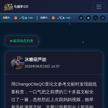
马德常GO
|
--°C
--°C
加载中...
加载中...
--%
--
--%
--
返回动态列表
冰糖葫芦娃
2026年06月19日 14:37
用ChangoCiteQC查论文参考文献时发现能批
量检查，一口气把之前攒的三十多篇文献全
过了一遍，忽然想起上次跟妈妈视频，她举
着手机满屋子转，非要让我看阳台上新开的