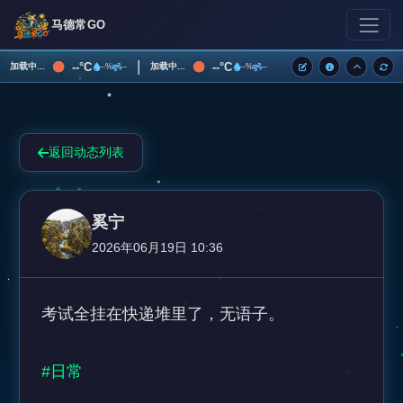
马德常GO
|
--°C
--°C
加载中...
加载中...
--%
--
--%
--
返回动态列表
奚宁
2026年06月19日 10:36
考试全挂在快递堆里了，无语子。

#日常