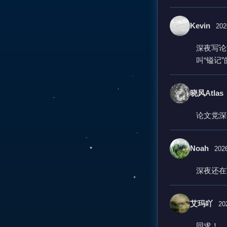
Kevin
202
深夜写论
叫“镒记
晓风Atlas
论文党深
Noah
2026
深夜还在
艾玛吖
20
同求！