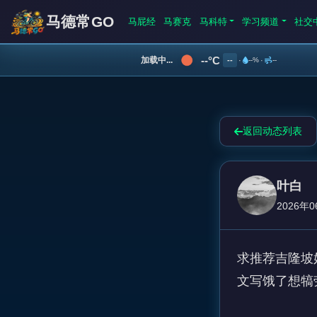
马德常GO
马屁经
马赛克
马科特
学习频道
社交
--°C
加载中...
--
·
--%
·
--
返回动态列表
叶白
2026年0
求推荐吉隆坡好
文写饿了想犒