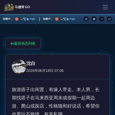
马德常GO
|
--°C
--°C
加载中...
加载中...
--%
--
--%
--
返回动态列表
沈白
2026年06月18日 07:06
旅游搭子出闲置，有缘人带走。本人男，长
期找搭子在马来西亚周末或假期一起周边
游、爬山或探店，性格随和好说话，希望你
也爱玩不矫情。有意私聊。