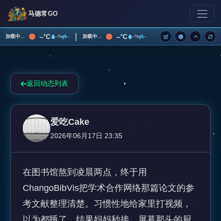
马德常GO
|
--°C
--°C
加载中...
加载中...
--%
--
--%
--
返回动态列表
爱吃Cake
2026年06月17日 23:35
在图书馆熬到凌晨两点，终于用
ChangoBibVis把学术合作网络那篇论文的参
考文献整理清楚。习惯性地给家里打视频，
以为都睡了，结果妈妈秒接，屏幕那头的厨