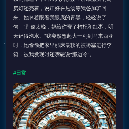
房灯还亮着，说正好在热汤等我爸加班回
来。她眯着眼看我眼底的青黑，轻轻说了
句：“别熬太晚，妈给你寄了枸杞和红枣，明
天记得泡水。”我突然想起大一刚到马来西亚
时，她偷偷把家里那床最软的被褥塞进行李
箱，被我发现时还嘴硬说“那边冷”。

#日常