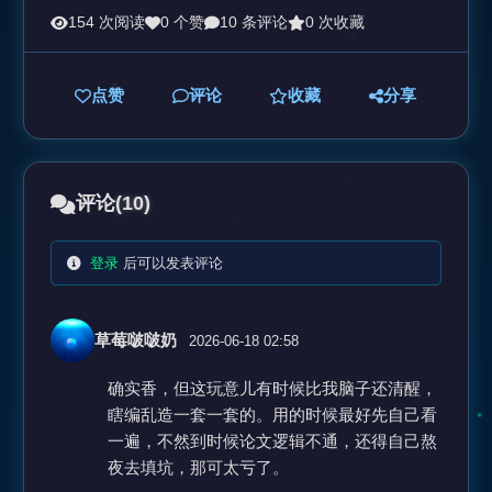
154 次阅读
0 个赞
10 条评论
0 次收藏
点赞
评论
收藏
分享
评论
(10)
登录
后可以发表评论
草莓啵啵奶
2026-06-18 02:58
确实香，但这玩意儿有时候比我脑子还清醒，
瞎编乱造一套一套的。用的时候最好先自己看
一遍，不然到时候论文逻辑不通，还得自己熬
夜去填坑，那可太亏了。