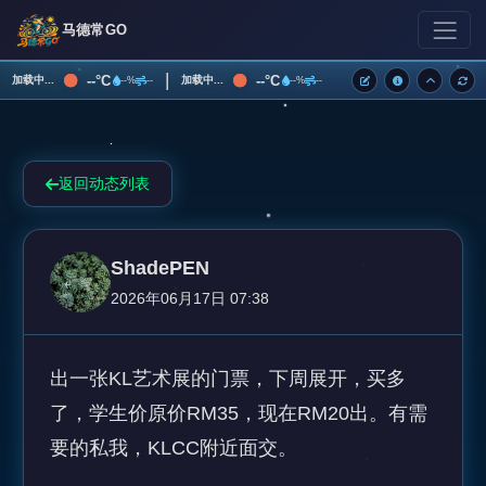
马德常GO
|
--°C
--°C
加载中...
加载中...
--%
--
--%
--
返回动态列表
ShadePEN
2026年06月17日 07:38
出一张KL艺术展的门票，下周展开，买多
了，学生价原价RM35，现在RM20出。有需
要的私我，KLCC附近面交。