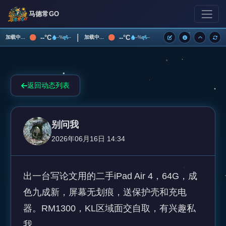
马德常GO
|
--°C
--°C
加载中...
加载中...
--%
--
--%
--
返回动态列表
别问我
2026年06月16日 14:34
出一台写论文用的二手iPad Air 4，64G，成
色九成新，屏幕无划痕，送保护壳和充电
器。RM1300，KL区域面交自取，有兴趣私
我。