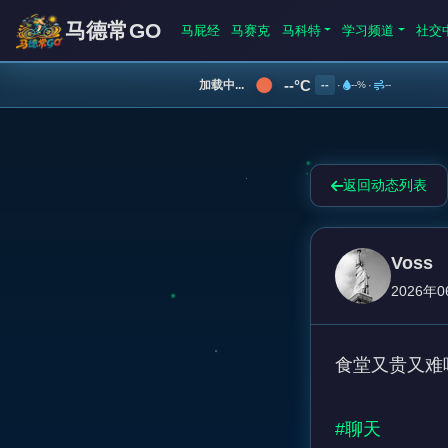
马德常GO
马屁经
马赛克
马科特
学习频道
社交
--°C
加载中...
--
·
--%
·
--
返回动态列表
Voss
2026年0
食堂又贵又难
#聊天