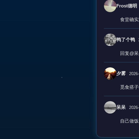
Frost德明
食堂确实
鸭了个鸭
回复@呆
夕雾
2026-
觅食搭子
呆呆
2026-
自己做饭