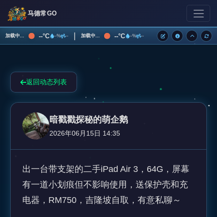
马德常GO
|
--°C
--°C
加载中...
加载中...
--%
--
--%
--
返回动态列表
暗戳戳探秘的萌企鹅
2026年06月15日 14:35
出一台带支架的二手iPad Air 3，64G，屏幕
有一道小划痕但不影响使用，送保护壳和充
电器，RM750，吉隆坡自取，有意私聊～