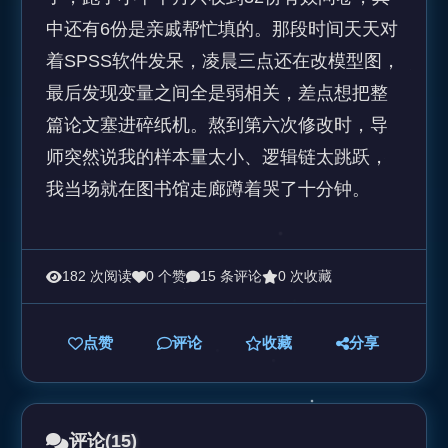
中还有6份是亲戚帮忙填的。那段时间天天对
着SPSS软件发呆，凌晨三点还在改模型图，
最后发现变量之间全是弱相关，差点想把整
篇论文塞进碎纸机。熬到第六次修改时，导
师突然说我的样本量太小、逻辑链太跳跃，
我当场就在图书馆走廊蹲着哭了十分钟。
182 次阅读
0 个赞
15 条评论
0 次收藏
点赞
评论
收藏
分享
评论
(15)