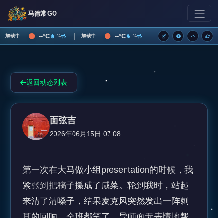
马德常GO
|
--°C
--°C
加载中...
加载中...
--%
--
--%
--
返回动态列表
面弦吉
2026年06月15日 07:08
第一次在大马做小组presentation的时候，我
紧张到把稿子攥成了咸菜。轮到我时，站起
来清了清嗓子，结果麦克风突然发出一阵刺
耳的回响，全班都笑了。导师面无表情地帮