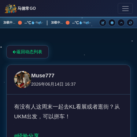
马德常GO
|
--°C
--°C
加载中...
加载中...
--%
--
--%
--
返回动态列表
Muse777
2026年06月14日 16:37
有没有人这周末一起去KL看展或者逛街？从
UKM出发，可以拼车！

#经验分享