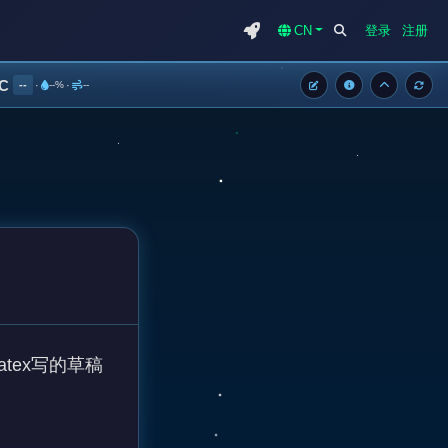
CN
登录
注册
°C
--
·
--%
·
--
tex写的草稿