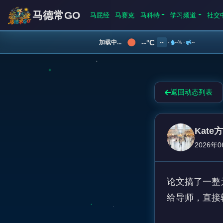
马德常GO
马屁经
马赛克
马科特
学习频道
社交
--°C
加载中...
--
·
--%
·
--
返回动态列表
Kate
2026年0
论文搞了一整天
给导师，直接