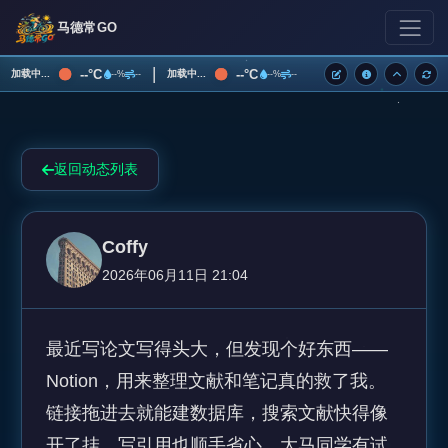
马德常GO
|
--°C
--°C
加载中...
加载中...
--%
--
--%
--
返回动态列表
Coffy
2026年06月11日 21:04
最近写论文写得头大，但发现个好东西——
Notion，用来整理文献和笔记真的救了我。
链接拖进去就能建数据库，搜索文献快得像
开了挂，写引用也顺手省心。大马同学有试