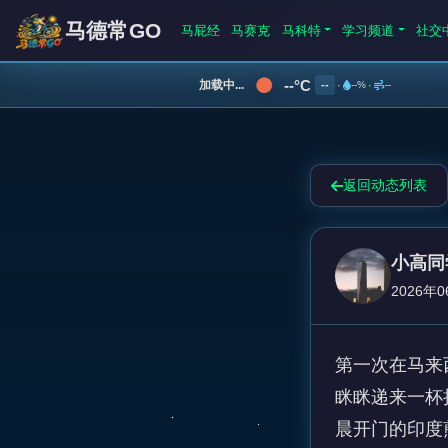
马德常GO
马屁经
马赛克
马科特
学习频道
社交
--°C
加载中...
--
·
--%
·
--
返回动态列表
小高同
2026年0
第一次在马来
眯眯递来一杯
晨开门的印度