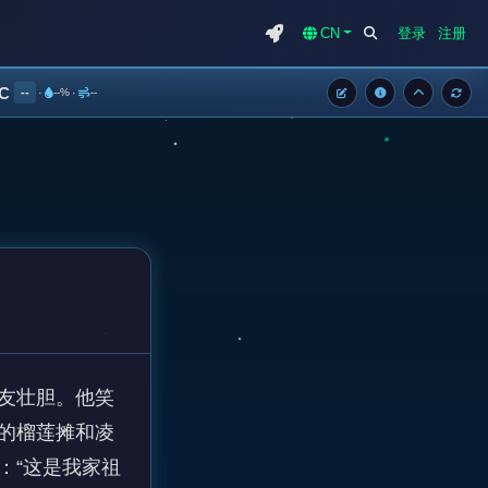
CN
登录
注册
°C
--
·
--%
·
--
友壮胆。他笑
的榴莲摊和凌
：“这是我家祖