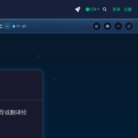
CN
登录
注册
°C
--
·
--%
·
--
导或翻译经