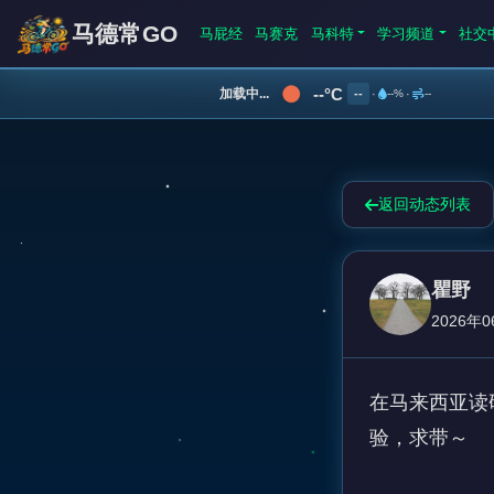
马德常GO
马屁经
马赛克
马科特
学习频道
社交
--°C
加载中...
--
·
--%
·
--
返回动态列表
瞿野
2026年0
在马来西亚读
验，求带～