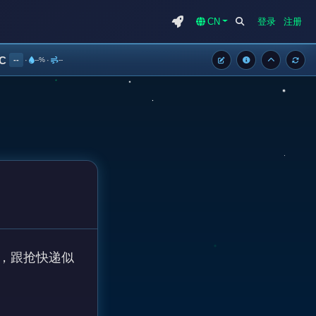
CN
登录
注册
°C
--
·
--%
·
--
，跟抢快递似