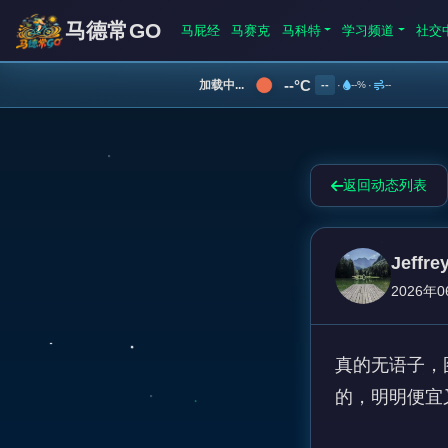
马德常GO
马屁经
马赛克
马科特
学习频道
社交
--°C
加载中...
--
·
--%
·
--
返回动态列表
Jeffr
2026年0
真的无语子，
的，明明便宜