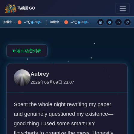
马德常GO
|
--°C
--°C
加载中...
加载中...
--%
--
--%
--
返回动态列表
Aubrey
2026年06月09日 23:07
Spent the whole night rewriting my paper 
and genuinely questioned my existence—
good thing I used some smart DIY 
flowcharts to organize the mess. Honestly, 